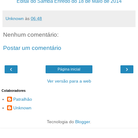
Edital do Samba Enredo do 18 de Maio de 2014
Unknown
às
06:48
Nenhum comentário:
Postar um comentário
‹
›
Página inicial
Ver versão para a web
Colaboradores
Patralhão
Unknown
Tecnologia do
Blogger
.